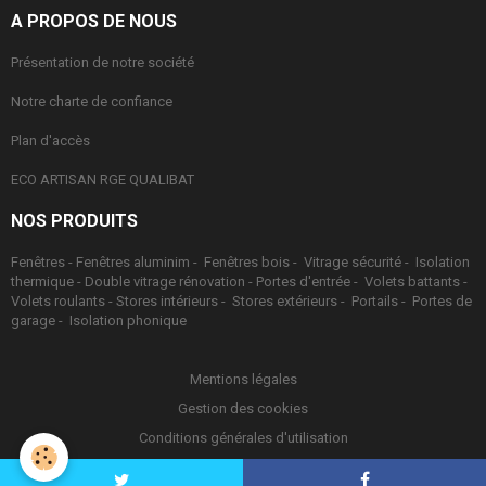
A PROPOS DE NOUS
Présentation de notre société
Notre charte de confiance
Plan d'accès
ECO ARTISAN RGE QUALIBAT
NOS PRODUITS
Fenêtres -
Fenêtres aluminim -
Fenêtres bois -
Vitrage sécurité -
Isolation
thermique -
Double vitrage rénovation -
Portes d'entrée -
Volets battants -
Volets roulants -
Stores intérieurs -
Stores extérieurs -
Portails -
Portes de
garage -
Isolation phonique
Mentions légales
Gestion des cookies
Conditions générales d'utilisation