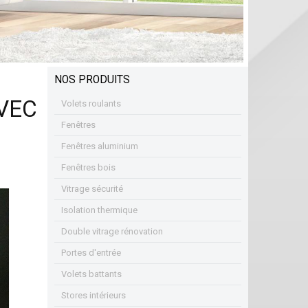
NOS PRODUITS
VEC
Volets roulants
Fenêtres
Fenêtres aluminium
Fenêtres bois
Vitrage sécurité
Isolation thermique
Double vitrage rénovation
Portes d'entrée
Volets battants
Stores intérieurs