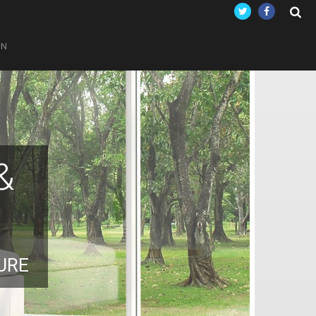
ON
&
URE