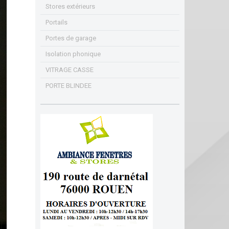
Stores extérieurs
Portails
Portes de garage
Isolation phonique
VITRAGE CASSE
PORTE BLINDEE